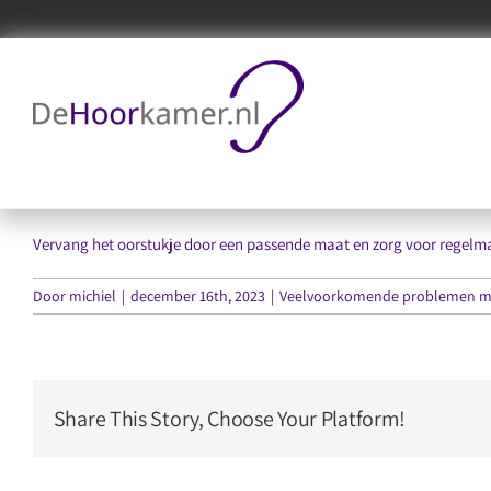
Ga
naar
inhoud
Slechte bevestiging oorstukje
Vervang het oorstukje door een passende maat en zorg voor regelm
Door
michiel
|
december 16th, 2023
|
Veelvoorkomende problemen me
Share This Story, Choose Your Platform!