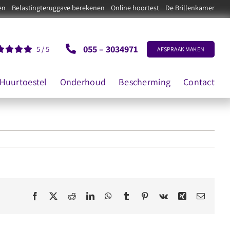
en
Belastingteruggave berekenen
Online hoortest
De Brillenkamer
055 – 3034971
5
/
5
AFSPRAAK MAKEN
Huurtoestel
Onderhoud
Bescherming
Contact
Facebook
X
Reddit
LinkedIn
WhatsApp
Tumblr
Pinterest
Vk
Xing
E-
mail