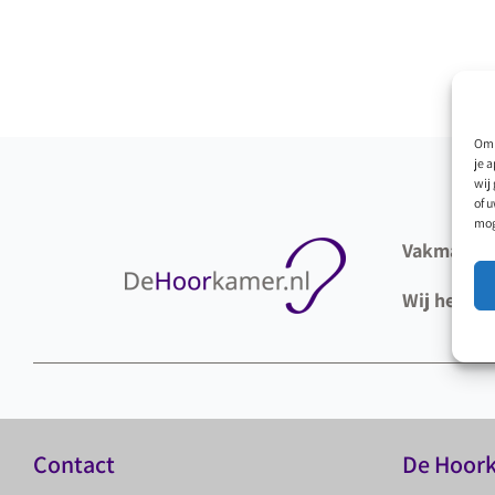
Om 
je 
wij
of 
mog
Vakmanscha
Wij heten 
Contact
De Hoor