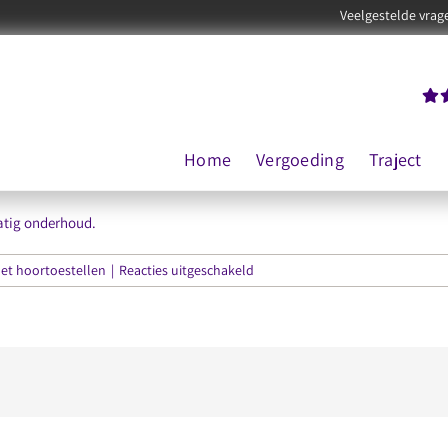
Veelgestelde vrag
Home
Vergoeding
Traject
atig onderhoud.
voor
t hoortoestellen
|
Reacties uitgeschakeld
Slechte
bevestiging
oorstukje