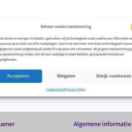
Beheer cookie toestemming
de beste ervaringen te bieden, gebruiken wij technologieën zoals cookies om informatie o
apparaat op te slaan en/of te raadplegen. Door in te stemmen met deze technologieën kunn
 gegevens zoals surfgedrag of unieke ID's op deze site verwerken. Als je geen toestemming g
uw toestemming intrekt, kan dit een nadelige invloed hebben op bepaalde functies en
elijkheden.
p staat bij ons op de eerste plaats! Maak nu een afspraa
Accepteren
Weigeren
Bekijk voorkeuren
u van harte welkom bij De Hoorkamer.
Cookiebeleid
Privacy Policy
kamer
Algemene informatie