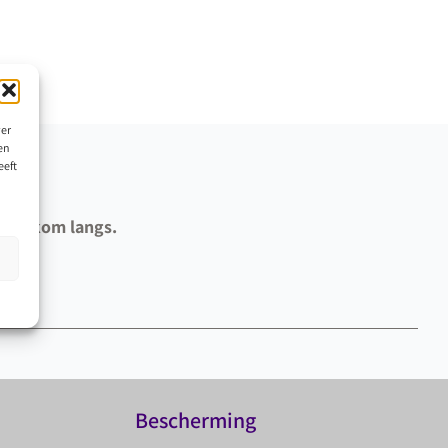
ver
en
eeft
k of kom langs.
Bescherming