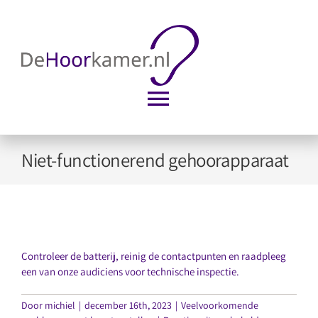
Ga
naar
inhoud
Toggle
Navigation
Home
Niet-functionerend gehoorapparaat
Vergoeding
Traject
Controleer de batterij, reinig de contactpunten en raadpleeg
een van onze audiciens voor technische inspectie.
Huurtoestel
Door
michiel
|
december 16th, 2023
|
Veelvoorkomende