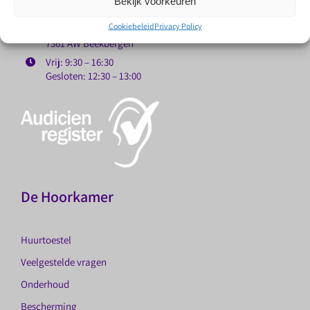
Bekijk voorkeuren
De Hoorkamer
Cookiebeleid
Privacy Policy
Dorpstraat 72
7361 AW Beekbergen
Vrij: 9:30 – 16:30
Gesloten: 12:30 – 13:00
De Hoorkamer
Huurtoestel
Veelgestelde vragen
Onderhoud
Bescherming